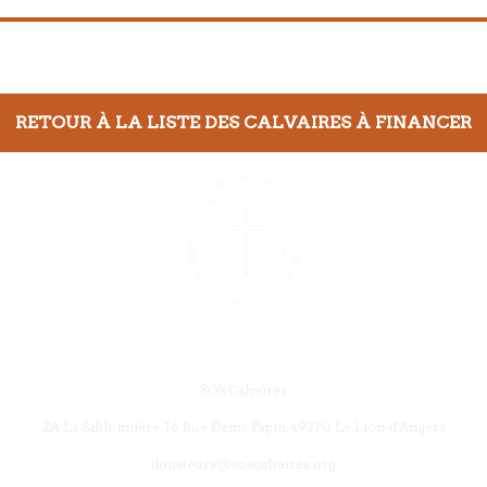
RETOUR À LA LISTE DES CALVAIRES À FINANCER
SOS Calvaires
ZA La Sablonnière, 16 Rue Denis Papin, 49220 Le Lion-d'Angers
donateurs@soscalvaires.org